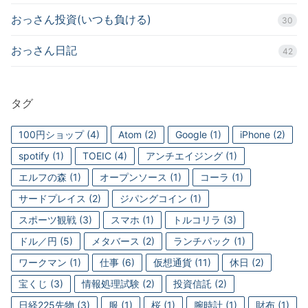
おっさん投資(いつも負ける)
30
おっさん日記
42
タグ
100円ショップ
(4)
Atom
(2)
Google
(1)
iPhone
(2)
spotify
(1)
TOEIC
(4)
アンチエイジング
(1)
エルフの森
(1)
オープンソース
(1)
コーラ
(1)
サードプレイス
(2)
ジパングコイン
(1)
スポーツ観戦
(3)
スマホ
(1)
トルコリラ
(3)
ドル／円
(5)
メタバース
(2)
ランチパック
(1)
ワークマン
(1)
仕事
(6)
仮想通貨
(11)
休日
(2)
宝くじ
(3)
情報処理試験
(2)
投資信託
(2)
日経225先物
(3)
服
(1)
桜
(1)
腕時計
(1)
財布
(1)