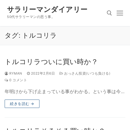
コ
サラリーマンダイアリー
ン
テ
50代サラリーマンの思う事。
ン
ツ
タグ:
トルコリラ
検索:
へ
ス
キ
トルコリラついに買い時か？
ッ
プ
RYMAN
2022年2月6日
おっさん投資(いつも負ける)
0 コメント
年明けから下げ止まっている事がわかる。という事は今…
続きを読む →