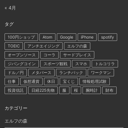
« 4月
タグ
100円ショップ
Atom
Google
iPhone
spotify
TOEIC
アンチエイジング
エルフの森
オープンソース
コーラ
サードプレイス
ジパングコイン
スポーツ観戦
スマホ
トルコリラ
ドル／円
メタバース
ランチパック
ワークマン
仕事
仮想通貨
休日
宝くじ
情報処理試験
投資信託
日経225先物
服
桜
腕時計
財布
カテゴリー
エルフの森